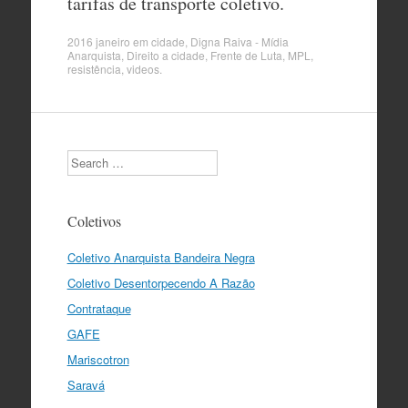
tarifas de transporte coletivo.
2016 janeiro
em
cidade
,
Digna Raiva - Mídia
Anarquista
,
Direito a cidade
,
Frente de Luta
,
MPL
,
resistência
,
videos
.
Search
Coletivos
Coletivo Anarquista Bandeira Negra
Coletivo Desentorpecendo A Razão
Contrataque
GAFE
Mariscotron
Saravá