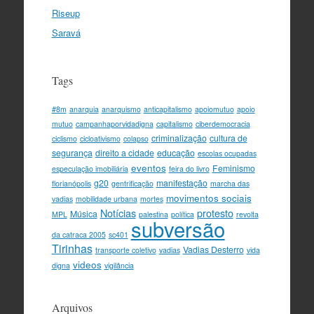
Riseup
Saravá
Tags
#8m
anarquia
anarquismo
anticapitalismo
apoiomutuo
apoio
mutuo
campanhaporvidadigna
capitalismo
ciberdemocracia
criminalização
cultura de
ciclismo
cicloativismo
colapso
segurança
direito a cidade
educação
escolas ocupadas
eventos
Feminismo
especulação imobiliária
feira do livro
g20
manifestação
florianópolis
gentrificação
marcha das
movimentos sociais
vadias
mobilidade urbana
mortes
Notícias
protesto
Música
MPL
palestina
política
revolta
subversão
da catraca 2005
sc401
Tirinhas
Vadias Desterro
transporte coletivo
vadias
vida
videos
digna
vigilância
Arquivos