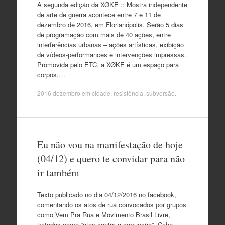
A segunda edição da XØKE :: Mostra independente
de arte de guerra acontece entre 7 e 11 de
dezembro de 2016, em Florianópolis. Serão 5 dias
de programação com mais de 40 ações, entre
interferências urbanas – ações artísticas, exibição
de vídeos-performances e intervenções impressas.
Promovida pelo ETC, a XØKE é um espaço para
corpos,…
2016 dezembro
em
cidade
,
resistência
,
subversão
.
Eu não vou na manifestação de hoje
(04/12) e quero te convidar para não
ir também
Texto publicado no dia 04/12/2016 no facebook,
comentando os atos de rua convocados por grupos
como Vem Pra Rua e Movimento Brasil Livre,
tratados como “atos contra a corrupção”. Cabe