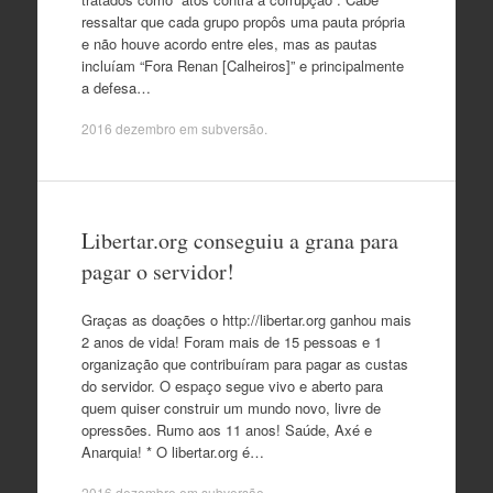
ressaltar que cada grupo propôs uma pauta própria
e não houve acordo entre eles, mas as pautas
incluíam “Fora Renan [Calheiros]” e principalmente
a defesa…
2016 dezembro
em
subversão
.
Libertar.org conseguiu a grana para
pagar o servidor!
Graças as doações o http://libertar.org ganhou mais
2 anos de vida! Foram mais de 15 pessoas e 1
organização que contribuíram para pagar as custas
do servidor. O espaço segue vivo e aberto para
quem quiser construir um mundo novo, livre de
opressões. Rumo aos 11 anos! Saúde, Axé e
Anarquia! * O libertar.org é…
2016 dezembro
em
subversão
.