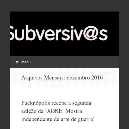
Menu
Pular
Arquivos Mensais:
dezembro 2016
para
o
conteúdo
Fucknópolis recebe a segunda
edição da ‘XØKE: Mostra
independente de arte de guerra’