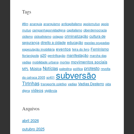
Tags
#8m
anarquia
anarquismo
anticapitalismo
apoiomutuo
apoio
mutuo
campanhaporvidadigna
capitalismo
ciberdemocracia
criminalização
cultura de
ciclismo
cicloativismo
colapso
segurança
direito a cidade
educação
escolas ocupadas
eventos
Feminismo
especulação imobiliária
feira do livro
g20
manifestação
florianópolis
gentrificação
marcha das
movimentos sociais
vadias
mobilidade urbana
mortes
Notícias
protesto
Música
MPL
palestina
política
revolta
subversão
da catraca 2005
sc401
Tirinhas
Vadias Desterro
transporte coletivo
vadias
vida
videos
digna
vigilância
Arquivos
abril 2026
outubro 2025