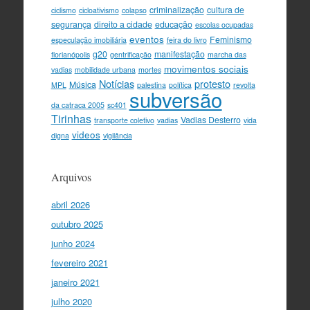
criminalização
cultura de
ciclismo
cicloativismo
colapso
segurança
direito a cidade
educação
escolas ocupadas
eventos
Feminismo
especulação imobiliária
feira do livro
g20
manifestação
florianópolis
gentrificação
marcha das
movimentos sociais
vadias
mobilidade urbana
mortes
Notícias
protesto
Música
MPL
palestina
política
revolta
subversão
da catraca 2005
sc401
Tirinhas
Vadias Desterro
transporte coletivo
vadias
vida
videos
digna
vigilância
Arquivos
abril 2026
outubro 2025
junho 2024
fevereiro 2021
janeiro 2021
julho 2020