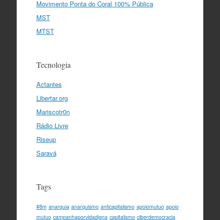
Movimento Ponta do Coral 100% Pública
MST
MTST
Tecnologia
Actantes
Libertar.org
Mariscotr0n
Rádio Livre
Riseup
Saravá
Tags
#8m
anarquia
anarquismo
anticapitalismo
apoiomutuo
apoio
mutuo
campanhaporvidadigna
capitalismo
ciberdemocracia