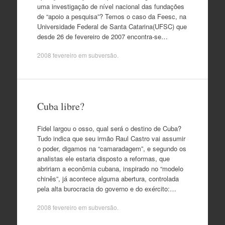
uma investigação de nível nacional das fundações
de “apoio a pesquisa”? Temos o caso da Feesc, na
Universidade Federal de Santa Catarina(UFSC) que
desde 26 de fevereiro de 2007 encontra-se…
2008 fevereiro
em
subversão
.
Cuba libre?
Fidel largou o osso, qual será o destino de Cuba?
Tudo indica que seu irmão Raul Castro vai assumir
o poder, digamos na “camaradagem”, e segundo os
analistas ele estaria disposto a reformas, que
abririam a econômia cubana, inspirado no “modelo
chinês”, já acontece alguma abertura, controlada
pela alta burocracia do governo e do exército:…
2008 fevereiro
em
subversão
.