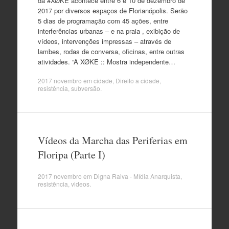
da #XØKE acontece entre 6 e 10 de dezembro de
2017 por diversos espaços de Florianópolis. Serão
5 dias de programação com 45 ações, entre
interferências urbanas – e na praia , exibição de
vídeos, intervenções impressas – através de
lambes, rodas de conversa, oficinas, entre outras
atividades. “A XØKE :: Mostra independente…
2017 novembro
em
cidade
,
Direito a cidade
,
resistência
,
subversão
.
Vídeos da Marcha das Periferias em
Floripa (Parte I)
2017 novembro
em
Digna Raiva - Mídia Anarquista
,
resistência
,
videos
.