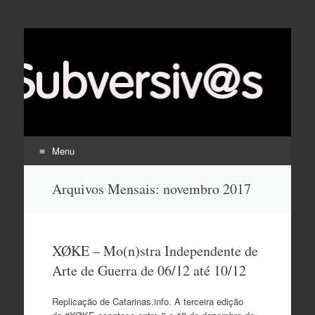
Menu
Pular
Arquivos Mensais:
novembro 2017
para
o
conteúdo
XØKE – Mo(n)stra Independente de
Arte de Guerra de 06/12 até 10/12
Replicação de Catarinas.info. A terceira edição