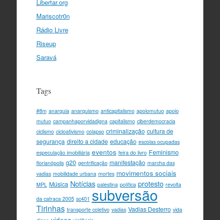
Libertar.org
Mariscotr0n
Rádio Livre
Riseup
Saravá
Tags
#8m
anarquia
anarquismo
anticapitalismo
apoiomutuo
apoio
mutuo
campanhaporvidadigna
capitalismo
ciberdemocracia
criminalização
cultura de
ciclismo
cicloativismo
colapso
segurança
direito a cidade
educação
escolas ocupadas
eventos
Feminismo
especulação imobiliária
feira do livro
g20
manifestação
florianópolis
gentrificação
marcha das
movimentos sociais
vadias
mobilidade urbana
mortes
Notícias
protesto
Música
MPL
palestina
política
revolta
subversão
da catraca 2005
sc401
Tirinhas
Vadias Desterro
transporte coletivo
vadias
vida
videos