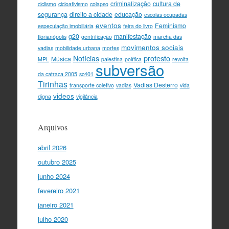
criminalização
cultura de
ciclismo
cicloativismo
colapso
segurança
direito a cidade
educação
escolas ocupadas
eventos
Feminismo
especulação imobiliária
feira do livro
g20
manifestação
florianópolis
gentrificação
marcha das
movimentos sociais
vadias
mobilidade urbana
mortes
Notícias
protesto
Música
MPL
palestina
política
revolta
subversão
da catraca 2005
sc401
Tirinhas
Vadias Desterro
transporte coletivo
vadias
vida
videos
digna
vigilância
Arquivos
abril 2026
outubro 2025
junho 2024
fevereiro 2021
janeiro 2021
julho 2020