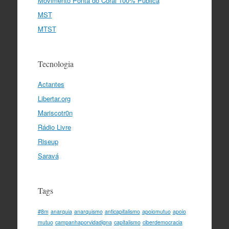
Movimento Ponta do Coral 100% Pública
MST
MTST
Tecnologia
Actantes
Libertar.org
Mariscotr0n
Rádio Livre
Riseup
Saravá
Tags
#8m
anarquia
anarquismo
anticapitalismo
apoiomutuo
apoio
mutuo
campanhaporvidadigna
capitalismo
ciberdemocracia