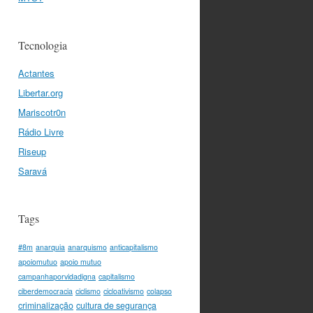
Tecnologia
Actantes
Libertar.org
Mariscotr0n
Rádio Livre
Riseup
Saravá
Tags
#8m
anarquia
anarquismo
anticapitalismo
apoiomutuo
apoio mutuo
campanhaporvidadigna
capitalismo
ciberdemocracia
ciclismo
cicloativismo
colapso
criminalização
cultura de segurança