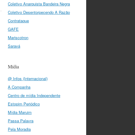
Coletivo Anarquista Bandeira Negra
Coletivo Desentorpecendo A Razão
Contrataque
GAFE
Mariscotron
Saravá
Mídia
@ Infos (Internacional)
A Companha
Centro de mídia Independente
Estopim Periódico
Mídia Maruim
Passa Palavra
Pela Moradia