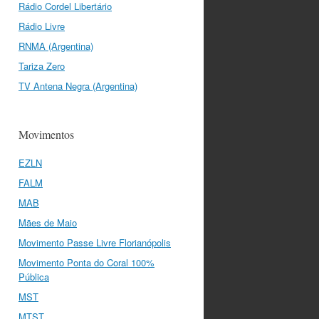
Rádio Cordel Libertário
Rádio Livre
RNMA (Argentina)
Tariza Zero
TV Antena Negra (Argentina)
Movimentos
EZLN
FALM
MAB
Mães de Maio
Movimento Passe Livre Florianópolis
Movimento Ponta do Coral 100%
Pública
MST
MTST