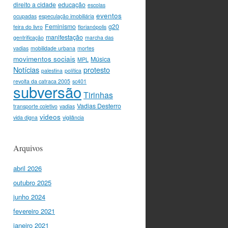
direito a cidade
educação
escolas
eventos
ocupadas
especulação imobiliária
Feminismo
g20
feira do livro
florianópolis
manifestação
gentrificação
marcha das
vadias
mobilidade urbana
mortes
movimentos sociais
Música
MPL
Notícias
protesto
palestina
política
revolta da catraca 2005
sc401
subversão
Tirinhas
Vadias Desterro
transporte coletivo
vadias
videos
vida digna
vigilância
Arquivos
abril 2026
outubro 2025
junho 2024
fevereiro 2021
janeiro 2021