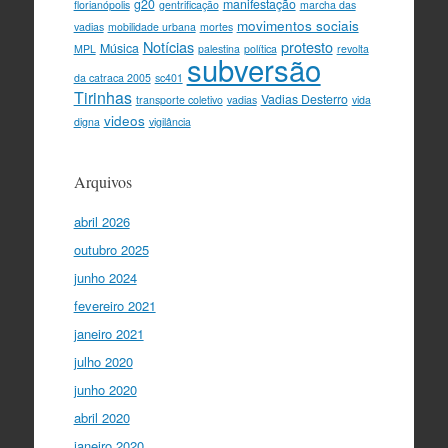
g20
manifestação
florianópolis
gentrificação
marcha das
movimentos sociais
vadias
mobilidade urbana
mortes
Notícias
protesto
Música
MPL
palestina
política
revolta
subversão
da catraca 2005
sc401
Tirinhas
Vadias Desterro
transporte coletivo
vadias
vida
videos
digna
vigilância
Arquivos
abril 2026
outubro 2025
junho 2024
fevereiro 2021
janeiro 2021
julho 2020
junho 2020
abril 2020
janeiro 2020