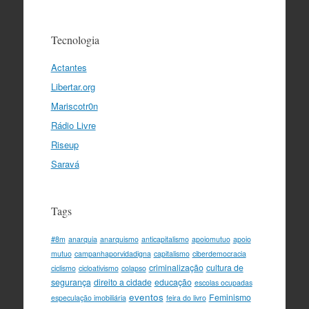
Tecnologia
Actantes
Libertar.org
Mariscotr0n
Rádio Livre
Riseup
Saravá
Tags
#8m
anarquia
anarquismo
anticapitalismo
apoiomutuo
apoio
mutuo
campanhaporvidadigna
capitalismo
ciberdemocracia
criminalização
cultura de
ciclismo
cicloativismo
colapso
segurança
direito a cidade
educação
escolas ocupadas
eventos
Feminismo
especulação imobiliária
feira do livro