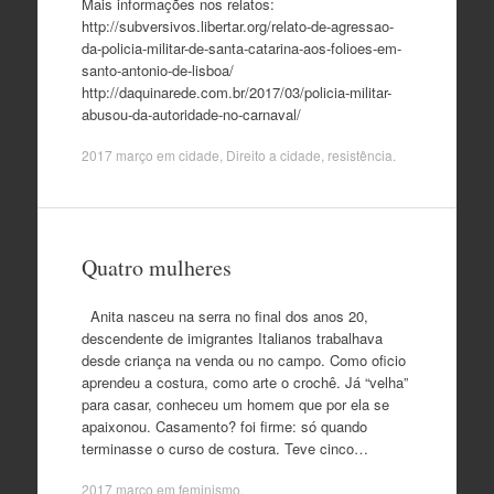
Mais informações nos relatos:
http://subversivos.libertar.org/relato-de-agressao-
da-policia-militar-de-santa-catarina-aos-folioes-em-
santo-antonio-de-lisboa/
http://daquinarede.com.br/2017/03/policia-militar-
abusou-da-autoridade-no-carnaval/
2017 março
em
cidade
,
Direito a cidade
,
resistência
.
Quatro mulheres
Anita nasceu na serra no final dos anos 20,
descendente de imigrantes Italianos trabalhava
desde criança na venda ou no campo. Como oficio
aprendeu a costura, como arte o crochê. Já “velha”
para casar, conheceu um homem que por ela se
apaixonou. Casamento? foi firme: só quando
terminasse o curso de costura. Teve cinco…
2017 março
em
feminismo
.