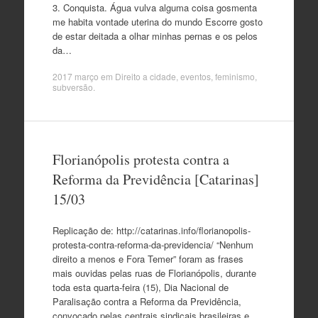
3. Conquista. Água vulva alguma coisa gosmenta
me habita vontade uterina do mundo Escorre gosto
de estar deitada a olhar minhas pernas e os pelos
da…
2017 março
em
Direito a cidade
,
eventos
,
feminismo
,
subversão
.
Florianópolis protesta contra a
Reforma da Previdência [Catarinas]
15/03
Replicação de: http://catarinas.info/florianopolis-
protesta-contra-reforma-da-previdencia/ “Nenhum
direito a menos e Fora Temer” foram as frases
mais ouvidas pelas ruas de Florianópolis, durante
toda esta quarta-feira (15), Dia Nacional de
Paralisação contra a Reforma da Previdência,
convocado pelas centrais sindicais brasileiras e