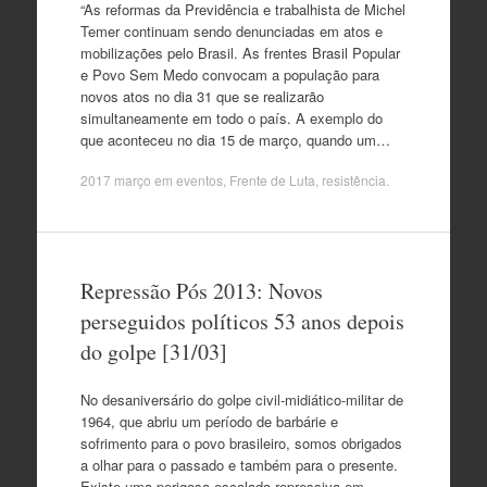
“As reformas da Previdência e trabalhista de Michel
Temer continuam sendo denunciadas em atos e
mobilizações pelo Brasil. As frentes Brasil Popular
e Povo Sem Medo convocam a população para
novos atos no dia 31 que se realizarão
simultaneamente em todo o país. A exemplo do
que aconteceu no dia 15 de março, quando um…
2017 março
em
eventos
,
Frente de Luta
,
resistência
.
Repressão Pós 2013: Novos
perseguidos políticos 53 anos depois
do golpe [31/03]
No desaniversário do golpe civil-midiático-militar de
1964, que abriu um período de barbárie e
sofrimento para o povo brasileiro, somos obrigados
a olhar para o passado e também para o presente.
Existe uma perigosa escalada repressiva em