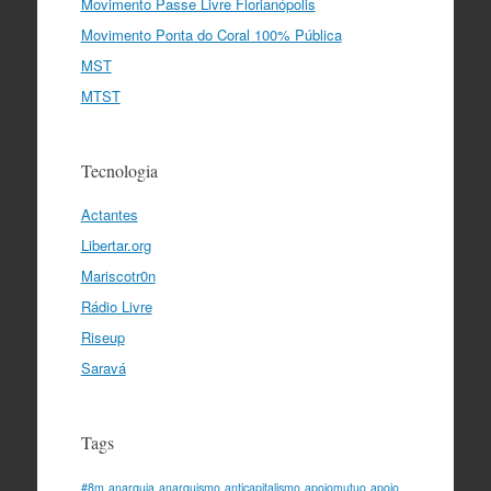
Movimento Passe Livre Florianópolis
Movimento Ponta do Coral 100% Pública
MST
MTST
Tecnologia
Actantes
Libertar.org
Mariscotr0n
Rádio Livre
Riseup
Saravá
Tags
#8m
anarquia
anarquismo
anticapitalismo
apoiomutuo
apoio