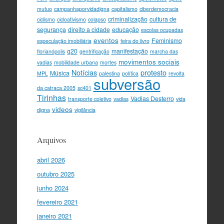
mutuo
campanhaporvidadigna
capitalismo
ciberdemocracia
criminalização
cultura de
ciclismo
cicloativismo
colapso
segurança
direito a cidade
educação
escolas ocupadas
eventos
Feminismo
especulação imobiliária
feira do livro
g20
manifestação
florianópolis
gentrificação
marcha das
movimentos sociais
vadias
mobilidade urbana
mortes
Notícias
protesto
Música
MPL
palestina
política
revolta
subversão
da catraca 2005
sc401
Tirinhas
Vadias Desterro
transporte coletivo
vadias
vida
videos
digna
vigilância
Arquivos
abril 2026
outubro 2025
junho 2024
fevereiro 2021
janeiro 2021