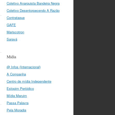
Coletivo Anarquista Bandeira Negra
Coletivo Desentorpecendo A Razão
Contrataque
GAFE
Mariscotron
Saravá
Mídia
@ Infos (Internacional)
A Companha
Centro de mídia Independente
Estopim Periódico
Mídia Maruim
Passa Palavra
Pela Moradia