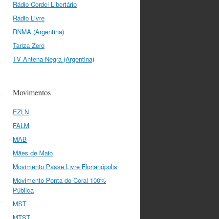
Rádio Cordel Libertário
Rádio Livre
RNMA (Argentina)
Tariza Zero
TV Antena Negra (Argentina)
Movimentos
EZLN
FALM
MAB
Mães de Maio
Movimento Passe Livre Florianópolis
Movimento Ponta do Coral 100%
Pública
MST
MTST