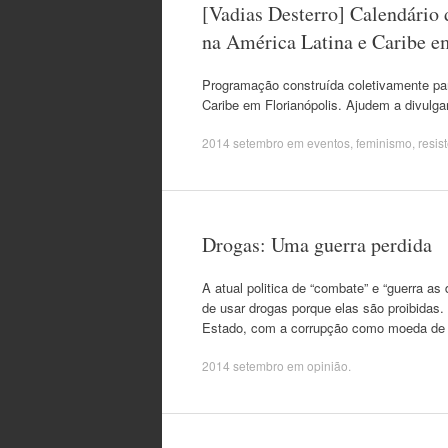
[Vadias Desterro] Calendário 
na América Latina e Caribe e
Programação construída coletivamente par
Caribe em Florianópolis. Ajudem a divulga
2014 setembro
em
eventos
,
feminismo
,
resis
Drogas: Uma guerra perdida
A atual politica de “combate” e “guerra 
de usar drogas porque elas são proibidas.
Estado, com a corrupção como moeda de 
2014 setembro
em
opinião
.