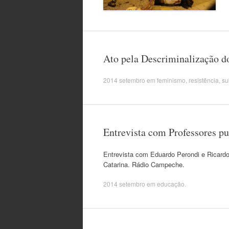
Ato pela Descriminalização d
2014 setembro
em
feminismo
,
resistência
,
su
Entrevista com Professores p
Entrevista com Eduardo Perondi e Ricard
Catarina. Rádio Campeche.
2014 setembro
em
educação
.