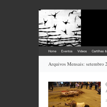
Pular
Home
Eventos
Videos
Cartilhas &
para
o
Arquivos Mensais:
setembro 
conteúdo