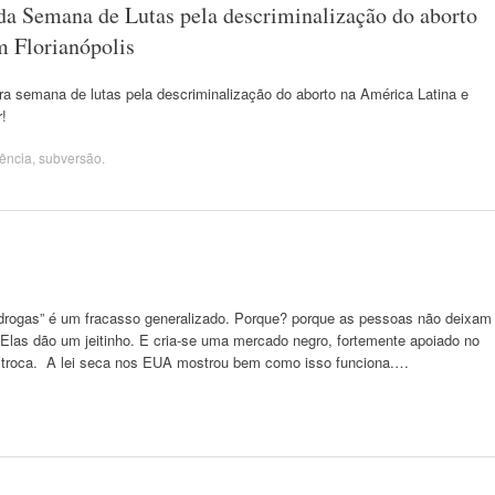
da Semana de Lutas pela descriminalização do aborto
m Florianópolis
a semana de lutas pela descriminalização do aborto na América Latina e
r!
tência
,
subversão
.
as drogas” é um fracasso generalizado. Porque? porque as pessoas não deixam
 Elas dão um jeitinho. E cria-se uma mercado negro, fortemente apoiado no
troca. A lei seca nos EUA mostrou bem como isso funciona.…