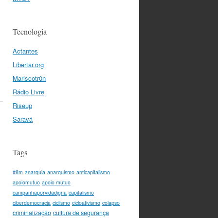
Tecnologia
Actantes
Libertar.org
Mariscotr0n
Rádio Livre
Riseup
Saravá
Tags
#8m
anarquia
anarquismo
anticapitalismo
apoiomutuo
apoio mutuo
campanhaporvidadigna
capitalismo
ciberdemocracia
ciclismo
cicloativismo
colapso
criminalização
cultura de segurança