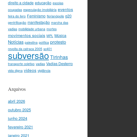
direito a cidade
educação
escolas
eventos
ocupadas
especulação imobiliária
Feminismo
g20
feira do livro
florianópolis
manifestação
gentrificação
marcha das
vadias
mobilidade urbana
mortes
movimentos sociais
Música
MPL
Notícias
protesto
palestina
política
revolta da catraca 2005
sc401
subversão
Tirinhas
Vadias Desterro
transporte coletivo
vadias
videos
vida digna
vigilância
Arquivos
abril 2026
outubro 2025
junho 2024
fevereiro 2021
janeiro 2021