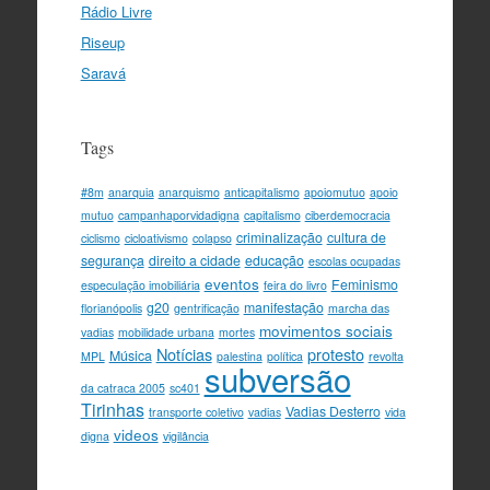
Rádio Livre
Riseup
Saravá
Tags
#8m
anarquia
anarquismo
anticapitalismo
apoiomutuo
apoio
mutuo
campanhaporvidadigna
capitalismo
ciberdemocracia
criminalização
cultura de
ciclismo
cicloativismo
colapso
segurança
direito a cidade
educação
escolas ocupadas
eventos
Feminismo
especulação imobiliária
feira do livro
g20
manifestação
florianópolis
gentrificação
marcha das
movimentos sociais
vadias
mobilidade urbana
mortes
Notícias
protesto
Música
MPL
palestina
política
revolta
subversão
da catraca 2005
sc401
Tirinhas
Vadias Desterro
transporte coletivo
vadias
vida
videos
digna
vigilância