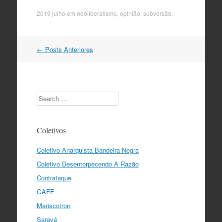
2019 julho
em
neoliberalismo
,
opinião
,
subversão
.
Navegação
←
Posts Anteriores
do
post
Search
Coletivos
Coletivo Anarquista Bandeira Negra
Coletivo Desentorpecendo A Razão
Contrataque
GAFE
Mariscotron
Saravá