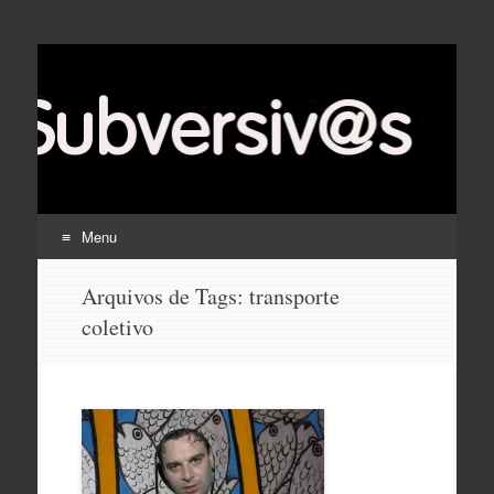
Menu
Pular
Arquivos de Tags:
transporte
para
coletivo
o
conteúdo