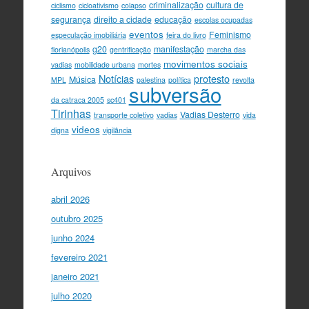
criminalização
cultura de
ciclismo
cicloativismo
colapso
segurança
direito a cidade
educação
escolas ocupadas
eventos
Feminismo
especulação imobiliária
feira do livro
g20
manifestação
florianópolis
gentrificação
marcha das
movimentos sociais
vadias
mobilidade urbana
mortes
Notícias
protesto
Música
MPL
palestina
política
revolta
subversão
da catraca 2005
sc401
Tirinhas
Vadias Desterro
transporte coletivo
vadias
vida
videos
digna
vigilância
Arquivos
abril 2026
outubro 2025
junho 2024
fevereiro 2021
janeiro 2021
julho 2020