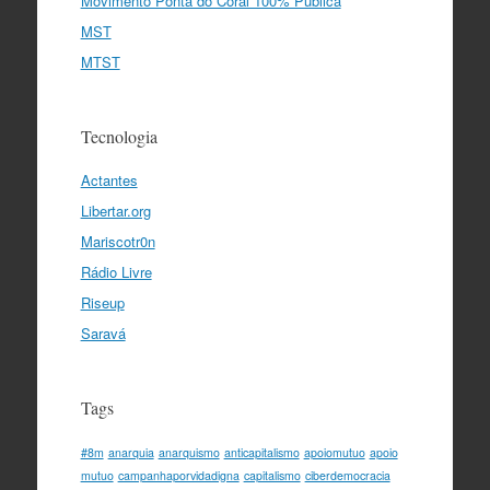
Movimento Ponta do Coral 100% Pública
MST
MTST
Tecnologia
Actantes
Libertar.org
Mariscotr0n
Rádio Livre
Riseup
Saravá
Tags
#8m
anarquia
anarquismo
anticapitalismo
apoiomutuo
apoio
mutuo
campanhaporvidadigna
capitalismo
ciberdemocracia