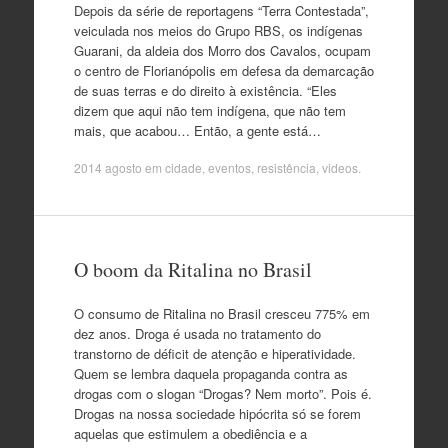
Depois da série de reportagens “Terra Contestada”,
veiculada nos meios do Grupo RBS, os indígenas
Guarani, da aldeia dos Morro dos Cavalos, ocupam
o centro de Florianópolis em defesa da demarcação
de suas terras e do direito à existência. “Eles
dizem que aqui não tem indígena, que não tem
mais, que acabou… Então, a gente está…
2014 agosto
em
cidade
,
eventos
,
resistência
,
videos
.
O boom da Ritalina no Brasil
O consumo de Ritalina no Brasil cresceu 775% em
dez anos. Droga é usada no tratamento do
transtorno de déficit de atenção e hiperatividade.
Quem se lembra daquela propaganda contra as
drogas com o slogan “Drogas? Nem morto”. Pois é.
Drogas na nossa sociedade hipócrita só se forem
aquelas que estimulem a obediência e a