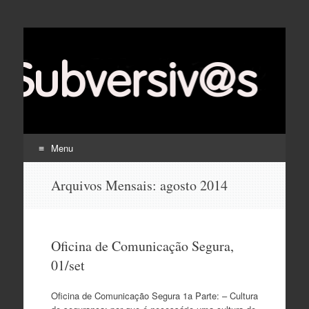
Menu
Pular
Arquivos Mensais:
agosto 2014
para
o
conteúdo
Oficina de Comunicação Segura,
01/set
Oficina de Comunicação Segura 1a Parte: – Cultura