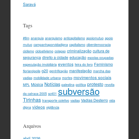
Saravá
Tags
#8m
anarquia
anarquismo
anticapitalismo
apoiomutuo
apoio
mutuo
campanhaporvidadigna
capitalismo
ciberdemocracia
criminalização
cultura de
ciclismo
cicloativismo
colapso
segurança
direito a cidade
educação
escolas ocupadas
eventos
Feminismo
especulação imobiliária
feira do livro
g20
manifestação
florianópolis
gentrificação
marcha das
movimentos sociais
vadias
mobilidade urbana
mortes
Notícias
protesto
Música
MPL
palestina
política
revolta
subversão
da catraca 2005
sc401
Tirinhas
Vadias Desterro
transporte coletivo
vadias
vida
videos
digna
vigilância
Arquivos
abril 2026