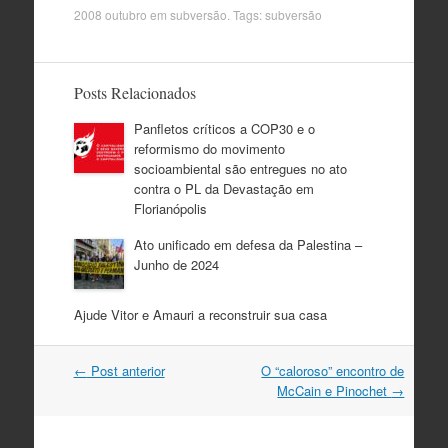
2008 outubro
em
subversão
. Tags:
subversão
Posts Relacionados
Panfletos críticos a COP30 e o
reformismo do movimento
socioambiental são entregues no ato
contra o PL da Devastação em
Florianópolis
Ato unificado em defesa da Palestina –
Junho de 2024
Ajude Vitor e Amauri a reconstruir sua casa
Navegação
←
Post anterior
O “caloroso” encontro de
do
McCain e Pinochet
→
post