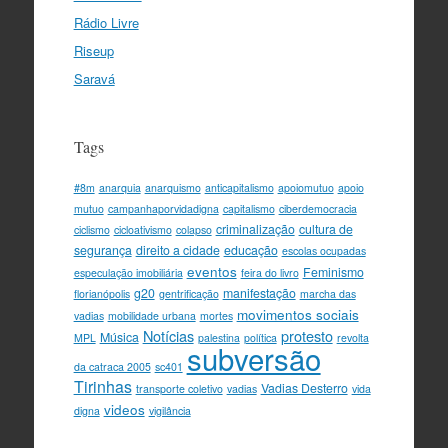
Rádio Livre
Riseup
Saravá
Tags
#8m
anarquia
anarquismo
anticapitalismo
apoiomutuo
apoio
mutuo
campanhaporvidadigna
capitalismo
ciberdemocracia
criminalização
cultura de
ciclismo
cicloativismo
colapso
segurança
direito a cidade
educação
escolas ocupadas
eventos
Feminismo
especulação imobiliária
feira do livro
g20
manifestação
florianópolis
gentrificação
marcha das
movimentos sociais
vadias
mobilidade urbana
mortes
Notícias
protesto
Música
MPL
palestina
política
revolta
subversão
da catraca 2005
sc401
Tirinhas
Vadias Desterro
transporte coletivo
vadias
vida
videos
digna
vigilância