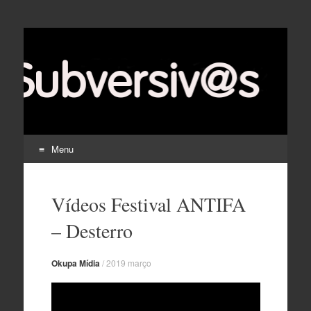
Menu
Pular
para
Vídeos Festival ANTIFA
o
conteúdo
– Desterro
Okupa Mídia
/
2019 março