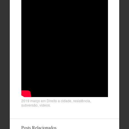
2019 março
em
Direito a cidade
,
resistência
,
subversão
,
videos
.
Posts Relacionados