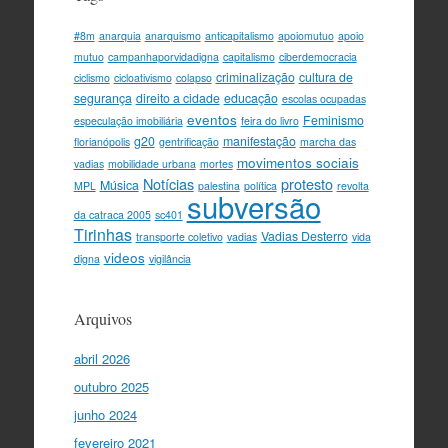
#8m
anarquia
anarquismo
anticapitalismo
apoiomutuo
apoio
mutuo
campanhaporvidadigna
capitalismo
ciberdemocracia
criminalização
cultura de
ciclismo
cicloativismo
colapso
segurança
direito a cidade
educação
escolas ocupadas
eventos
Feminismo
especulação imobiliária
feira do livro
g20
manifestação
florianópolis
gentrificação
marcha das
movimentos sociais
vadias
mobilidade urbana
mortes
Notícias
protesto
Música
MPL
palestina
política
revolta
subversão
da catraca 2005
sc401
Tirinhas
Vadias Desterro
transporte coletivo
vadias
vida
videos
digna
vigilância
Arquivos
abril 2026
outubro 2025
junho 2024
fevereiro 2021