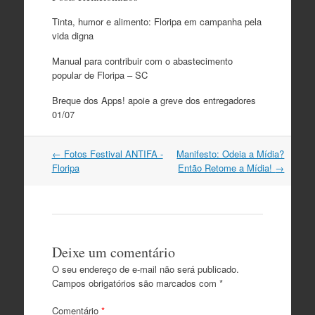
Tinta, humor e alimento: Floripa em campanha pela
vida digna
Manual para contribuir com o abastecimento
popular de Floripa – SC
Breque dos Apps! apoie a greve dos entregadores
01/07
Navegação
←
Fotos Festival ANTIFA -
Manifesto: Odeia a Mídia?
do
Floripa
Então Retome a Mídia!
→
post
Deixe um comentário
O seu endereço de e-mail não será publicado.
Campos obrigatórios são marcados com
*
Comentário
*