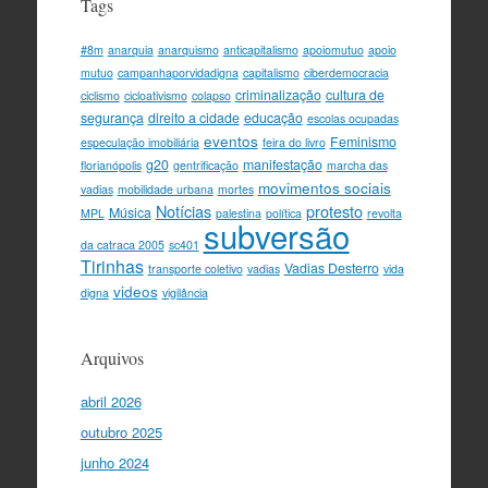
Tags
#8m
anarquia
anarquismo
anticapitalismo
apoiomutuo
apoio
mutuo
campanhaporvidadigna
capitalismo
ciberdemocracia
criminalização
cultura de
ciclismo
cicloativismo
colapso
segurança
direito a cidade
educação
escolas ocupadas
eventos
Feminismo
especulação imobiliária
feira do livro
g20
manifestação
florianópolis
gentrificação
marcha das
movimentos sociais
vadias
mobilidade urbana
mortes
Notícias
protesto
Música
MPL
palestina
política
revolta
subversão
da catraca 2005
sc401
Tirinhas
Vadias Desterro
transporte coletivo
vadias
vida
videos
digna
vigilância
Arquivos
abril 2026
outubro 2025
junho 2024