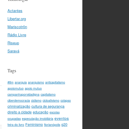
Actantes
Libertar.org
Mariscotr0n
Rádio Livre
Riseup
Saravá
Tags
#8m
anarquia
anarquismo
anticapitalismo
apoiomutuo
apoio mutuo
campanhaporvidadigna
capitalismo
ciberdemocracia
ciclismo
cicloativismo
colapso
+
criminalização
cultura de segurança
direito a cidade
educação
escolas
eventos
ocupadas
especulação imobiliária
Feminismo
g20
feira do livro
florianópolis