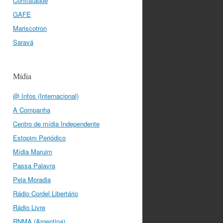
Contrataque
GAFE
Mariscotron
Saravá
Mídia
@ Infos (Internacional)
A Companha
Centro de mídia Independente
Estopim Periódico
Mídia Maruim
Passa Palavra
Pela Moradia
Rádio Cordel Libertário
Rádio Livre
RNMA (Argentina)