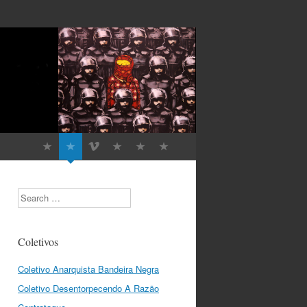
Search
Coletivos
Coletivo Anarquista Bandeira Negra
Coletivo Desentorpecendo A Razão