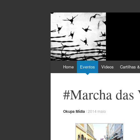
Pular
Home
Eventos
Videos
Cartilhas &
para
o
conteúdo
#Marcha das 
Okupa Mídia
/
2014 maio