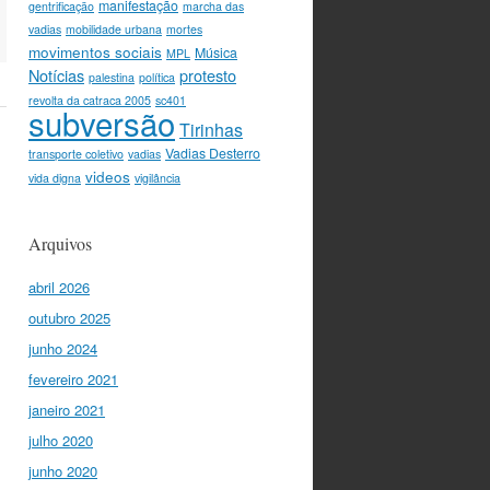
manifestação
gentrificação
marcha das
vadias
mobilidade urbana
mortes
movimentos sociais
Música
MPL
Notícias
protesto
palestina
política
revolta da catraca 2005
sc401
subversão
Tirinhas
Vadias Desterro
transporte coletivo
vadias
videos
vida digna
vigilância
Arquivos
abril 2026
outubro 2025
junho 2024
fevereiro 2021
janeiro 2021
julho 2020
junho 2020