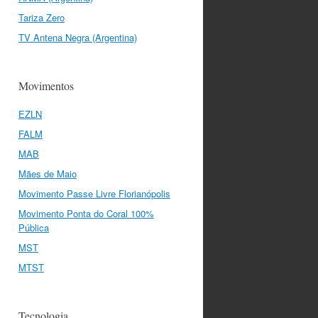
Tariza Zero
TV Antena Negra (Argentina)
Movimentos
EZLN
FALM
MAB
Mães de Maio
Movimento Passe Livre Florianópolis
Movimento Ponta do Coral 100%
Pública
MST
MTST
Tecnologia