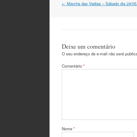
Navegação
←
Marcha das Vadias – Sábado dia 24/05
do
post
Deixe um comentário
O seu endereço de e-mail não será public
Comentário
*
Nome
*