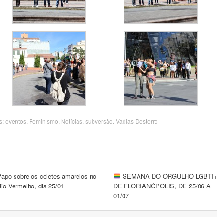
gs:
eventos
,
Feminismo
,
Notícias
,
subversão
,
Vadias Desterro
Papo sobre os coletes amarelos no
SEMANA DO ORGULHO LGBTI
io Vermelho, dia 25/01
DE FLORIANÓPOLIS, DE 25/06 A
01/07