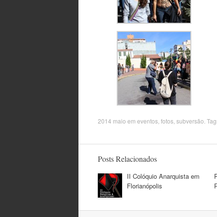
2014 maio
em
eventos
,
fotos
,
subversão
. Ta
Posts Relacionados
II Colóquio Anarquista em
Florianópolis
R