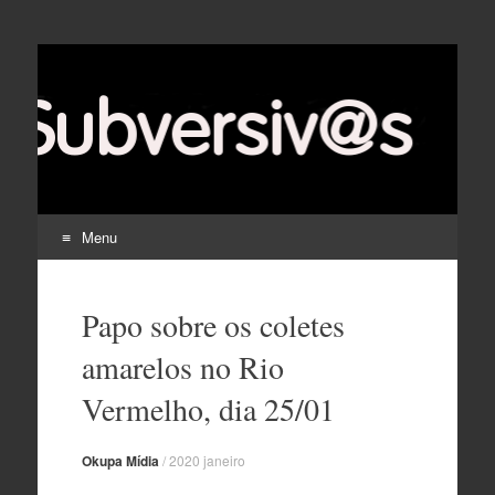
Menu
Pular
para
Papo sobre os coletes
o
conteúdo
amarelos no Rio
Vermelho, dia 25/01
Okupa Mídia
/
2020 janeiro