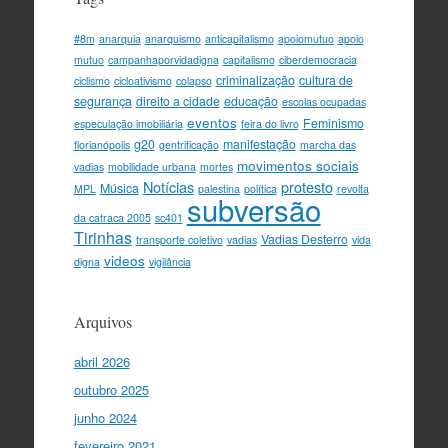
#8m
anarquia
anarquismo
anticapitalismo
apoiomutuo
apoio
mutuo
campanhaporvidadigna
capitalismo
ciberdemocracia
criminalização
cultura de
ciclismo
cicloativismo
colapso
segurança
direito a cidade
educação
escolas ocupadas
eventos
Feminismo
especulação imobiliária
feira do livro
g20
manifestação
florianópolis
gentrificação
marcha das
movimentos sociais
vadias
mobilidade urbana
mortes
Notícias
protesto
Música
MPL
palestina
política
revolta
subversão
da catraca 2005
sc401
Tirinhas
Vadias Desterro
transporte coletivo
vadias
vida
videos
digna
vigilância
Arquivos
abril 2026
outubro 2025
junho 2024
fevereiro 2021