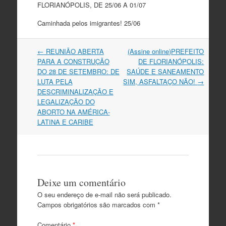
FLORIANÓPOLIS, DE 25/06 A 01/07
Caminhada pelos imigrantes! 25/06
Navegação
←
REUNIÃO ABERTA
(Assine online)PREFEITO
do
PARA A CONSTRUÇÃO
DE FLORIANÓPOLIS:
post
DO 28 DE SETEMBRO: DE
SAÚDE E SANEAMENTO
LUTA PELA
SIM, ASFALTAÇO NÃO!
→
DESCRIMINALIZAÇÃO E
LEGALIZAÇÃO DO
ABORTO NA AMÉRICA-
LATINA E CARIBE
Deixe um comentário
O seu endereço de e-mail não será publicado.
Campos obrigatórios são marcados com
*
Comentário
*