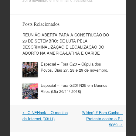
2015 novembro
em
feminismo
,
resistência
.
Posts Relacionados
REUNIÃO ABERTA PARA A CONSTRUÇÃO DO
28 DE SETEMBRO: DE LUTA PELA
DESCRIMINALIZAÇÃO E LEGALIZAÇÃO DO
ABORTO NA AMÉRICA-LATINA E CARIBE
Especial – Fora G20 – Cúpula dos
Povos. Dias 27, 28 e 29 de novembro.
Especial – Fora G20! N25 em Buenos
Aires (Dia 26/11/ 2018)
Navegação
←
CINEHack – O menino
(Vídeo) # Fora Cunha –
do
da Internet (03/11)
Protesto contra o PL
post
5069
→