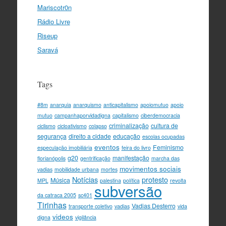
Mariscotr0n
Rádio Livre
Riseup
Saravá
Tags
#8m
anarquia
anarquismo
anticapitalismo
apoiomutuo
apoio
mutuo
campanhaporvidadigna
capitalismo
ciberdemocracia
criminalização
cultura de
ciclismo
cicloativismo
colapso
segurança
direito a cidade
educação
escolas ocupadas
eventos
Feminismo
especulação imobiliária
feira do livro
g20
manifestação
florianópolis
gentrificação
marcha das
movimentos sociais
vadias
mobilidade urbana
mortes
Notícias
protesto
Música
MPL
palestina
política
revolta
subversão
da catraca 2005
sc401
Tirinhas
Vadias Desterro
transporte coletivo
vadias
vida
videos
digna
vigilância