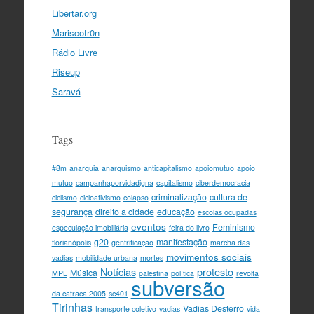
Libertar.org
Mariscotr0n
Rádio Livre
Riseup
Saravá
Tags
#8m
anarquia
anarquismo
anticapitalismo
apoiomutuo
apoio
mutuo
campanhaporvidadigna
capitalismo
ciberdemocracia
criminalização
cultura de
ciclismo
cicloativismo
colapso
segurança
direito a cidade
educação
escolas ocupadas
eventos
Feminismo
especulação imobiliária
feira do livro
g20
manifestação
florianópolis
gentrificação
marcha das
movimentos sociais
vadias
mobilidade urbana
mortes
Notícias
protesto
Música
MPL
palestina
política
revolta
subversão
da catraca 2005
sc401
Tirinhas
Vadias Desterro
transporte coletivo
vadias
vida