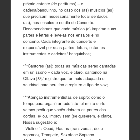
própria estante (de partituras) – e
cadeira/banquinho, no caso dos (as) músicos (as)
que precisam necessariamente tocar sentados
(as), nos ensaios e no dia do Concerto.
Recomendamos que cada músico (a) imprima suas
partes e letras e leve-as nos ensaios e no
concerto. Cada integrante do concerto é
responsável por suas partes, letras, estantes
instrumentos e cadeiras/ banquinhos;
***Cantores (as): todas as músicas serão cantadas
em uníssono – cada voz, é claro, cantando na
Oitava [8ª]/ registro que for mais adequada e
saudável para seu tipo e registro e tipo de voz;
***Atenção instrumentistas de sopro: como o
tempo para organizar tudo isto foi muito curto
vamos pedir que vocês dobrem as partes das
cordas, e/ ou, improvisem (se quiserem, é claro).
Nossa sugestão é:
–Violino 1: Oboé, Flautas (transversal, doce
soprano), Trompete, Saxofone Soprano.