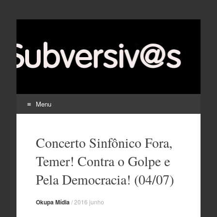
Menu
Pular
para
Concerto Sinfônico Fora,
o
conteúdo
Temer! Contra o Golpe e
Pela Democracia! (04/07)
Okupa Mídia
/
2016 junho