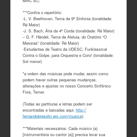
MinC SC;
***Confira o repertório:
-L. V. Beethoven, Tema da 9ª Sinfonia (tonalidade:
Ré Maior)
-J. S. Bach, Ária da 4ª Corda (tonalidade: Ré Maior)
– G. F. Händel, Tema de Aleluia, do Oratório “O
Messias” (tonalidade: Ré Maior)
-Estudantes de Teatro da UDESC, Funklassical
Contra o Golpe, para Orquestra e Coro! (tonalidade:
Sol menor)
*a ordem das músicas pode mudar, assim como
podem haver outras pequenas mudanças,
alterações e ajustes no nosso Concerto Sinfônico
Fora, Temer.
(Todas as partituras e letras podem ser
encontradas e baixadas aqui:
http://
fernandobresolin.wix.com/
musica
);
***Materiais necessários: Cada músico (a)
[instrumentista ou cantor (a)] precisa levar sua