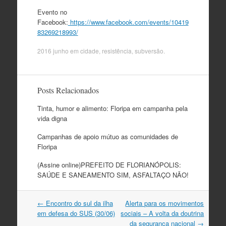
Evento no
Facebook:
https://www.facebook.com/events/10419
83269218993/
2016 junho
em
cidade
,
resistência
,
subversão
.
Posts Relacionados
Tinta, humor e alimento: Floripa em campanha pela
vida digna
Campanhas de apoio mútuo as comunidades de
Floripa
(Assine online)PREFEITO DE FLORIANÓPOLIS:
SAÚDE E SANEAMENTO SIM, ASFALTAÇO NÃO!
Navegação
←
Encontro do sul da ilha
Alerta para os movimentos
do
em defesa do SUS (30/06)
sociais – A volta da doutrina
post
da segurança nacional
→