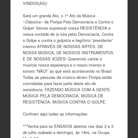
VINDOS(AS)!
Será um grande Ato, o 1º Ato da Música
~Clássica~ de Floripa Pela Democracia e Contra o
Golpe! Vamos expressar nossa RESISTÊNCIA e
nossa vontade de (e luta pela) Democracia, Contra
o Golpe e contra o golpista e ilegítimo “presidente”
interino ATRAVÉS DE NOSSAS ARTES, DE
NOSSA MÚSICA, DE NOSSOS INSTRUMENTOS
E DE NOSSAS VOZES! Queremos cantar e
musicar nossa esperança e o nosso imenso e
sonoro “NÃO!” ao que está aco
ntecendo no Brasil.
Todas as pessoas da música de/em Floripa estão
convidadas para fazer parte deste ato de
resistência, FAZENDO MÚSICA COM A GENTE:
MÚSICA PELA DEMOCRACIA, MÚSICA DE
RESISTÊNCIA, MÚSICA CONTRA O GOLPE.
Confiram aqui todas as informações:
***Venha para os ENSAIOS abertos nos dias 2 e 3
de julho (sábado e domingo), às 14hs, na Ocupa