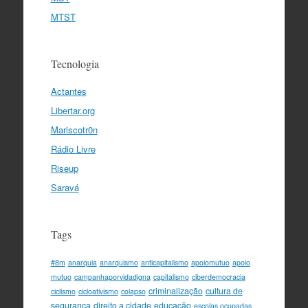
MTST
Tecnologia
Actantes
Libertar.org
Mariscotr0n
Rádio Livre
Riseup
Saravá
Tags
#8m
anarquia
anarquismo
anticapitalismo
apoiomutuo
apoio
mutuo
campanhaporvidadigna
capitalismo
ciberdemocracia
criminalização
cultura de
ciclismo
cicloativismo
colapso
segurança
direito a cidade
educação
escolas ocupadas