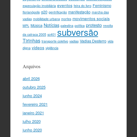
eventos
Feminismo
especulação imobiliária
feira do livro
g20
manifestação
florianópolis
gentrificação
marcha das
movimentos sociais
vadias
mobilidade urbana
mortes
Notícias
protesto
Música
MPL
palestina
política
revolta
subversão
da catraca 2005
sc401
Tirinhas
Vadias Desterro
transporte coletivo
vadias
vida
videos
digna
vigilância
Arquivos
abril 2026
outubro 2025
junho 2024
fevereiro 2021
janeiro 2021
julho 2020
junho 2020