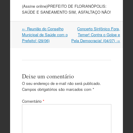
(Assine online)PREFEITO DE FLORIANÓPOLIS:
SAÚDE E SANEAMENTO SIM, ASFALTAÇO NÃO!
Navegação
←
Reunião do Conselho
Concerto Sinfônico Fora,
do
Municipal de Saúde com o
Temer! Contra o Golpe e
post
Prefeito! (29/06)
Pela Democracia! (04/07)
→
Deixe um comentário
O seu endereço de e-mail não será publicado.
Campos obrigatórios são marcados com
*
Comentário
*